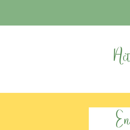
Actu
En c