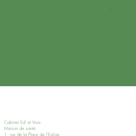
.
Par téléphone
au 06 36 16 34 48
Contactez-moi
Cabinet Ed' et Vous
Maison de santé
1, rue de la Place de l'Eglise